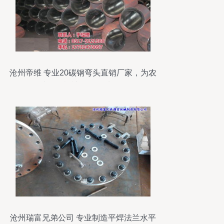
沧州帝维 专业20碳钢弯头直销厂家，为农
林牧渔机械提供优质配件
沧州瑞富兄弟公司 专业制造平焊法兰水平