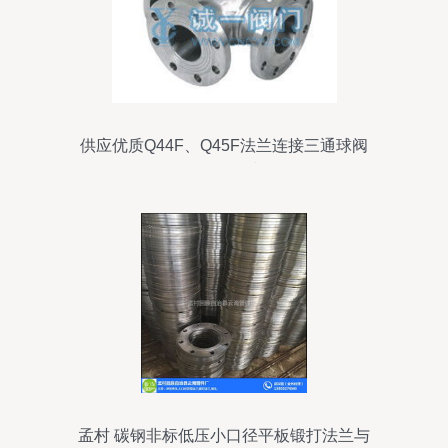
供应优质Q44F、Q45F法兰连接三通球阀
操作简单，信誉可靠
孟村 碳钢非标低压小口径平板锻打法兰与