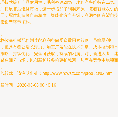
理技术提升产品耐用性，毛利率达28%，净利润率维持在12%
工厂拓展售后维修市场，进一步增加了利润来源。随着智能农机
发展，配件制造将向高精度、智能化方向升级，利润空间有望向
术密集型环节倾斜。
五、
农林牧渔机械配件制造的利润空间受多重因素影响，虽非暴利行
业，但具有稳健增长潜力。加工厂若能在技术升级、成本控制和
场策略上持续优化，完全可获取可持续的利润。对于新进入者，
议聚焦细分市场，以创新和服务构建护城河，从而在竞争中脱颖
出。
若转载，请注明出处：http://www.rqwstc.com/product/82.html
新时间：2026-08-06 08:40:16