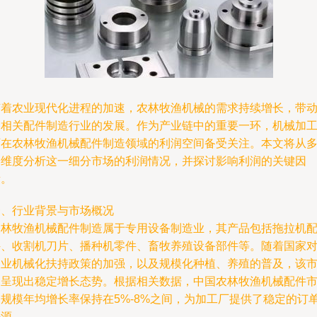
随着农业现代化进程的加速，农林牧渔机械的需求持续增长，带
了相关配件制造行业的发展。作为产业链中的重要一环，机械加
厂在农林牧渔机械配件制造领域的利润空间备受关注。本文将从
个维度分析这一细分市场的利润情况，并探讨影响利润的关键因
素。
一、行业背景与市场概况
农林牧渔机械配件制造属于专用设备制造业，其产品包括拖拉机
件、收割机刀片、播种机零件、畜牧养殖设备部件等。随着国家
农业机械化扶持政策的加强，以及规模化种植、养殖的普及，该
场呈现出稳定增长态势。根据相关数据，中国农林牧渔机械配件
场规模年均增长率保持在5%-8%之间，为加工厂提供了稳定的订
来源。